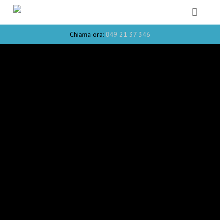
Chiama ora:
049 21 37 346
HOME
STORIA
CHI SIAMO
DENTOSOFIA
AMALGAMA
TRATTAMENTI
GALLERY
NEWS