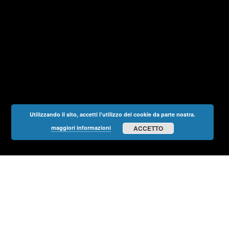
Utilizzando il sito, accetti l'utilizzo dei cookie da parte nostra.
maggiori informazioni
ACCETTO
STORIA
“DIO CI HA DATO
DUE ORECCHIE
ED
UNA