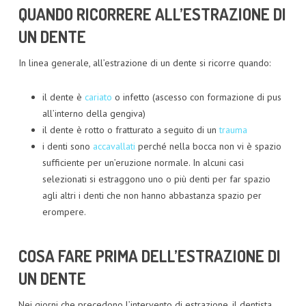
CONTATTI
QUANDO RICORRERE ALL’ESTRAZIONE DI
UN DENTE
In linea generale, all’estrazione di un dente si ricorre quando:
il dente è
cariato
o infetto (ascesso con formazione di pus
all’interno della gengiva)
il dente è rotto o fratturato a seguito di un
trauma
i denti sono
accavallati
perché nella bocca non vi è spazio
sufficiente per un’eruzione normale. In alcuni casi
selezionati si estraggono uno o più denti per far spazio
agli altri i denti che non hanno abbastanza spazio per
erompere.
COSA FARE PRIMA DELL’ESTRAZIONE DI
UN DENTE
Nei giorni che precedono l’intervento di estrazione, il dentista