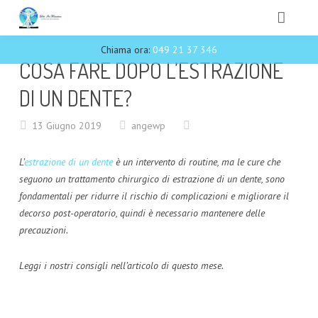
Chiama ora:
049 21 37 346
HOME
COSA FARE DOPO L’ESTRAZIONE
STORIA
DI UN DENTE?
CHI SIAMO
13 Giugno 2019
angewp
DENTOSOFIA
L’
estrazione di un dente
è un intervento di routine, ma le cure che
seguono un trattamento chirurgico di estrazione di un dente, sono
AMALGAMA
fondamentali per ridurre il rischio di complicazioni e migliorare il
decorso post-operatorio, quindi è necessario mantenere delle
TRATTAMENTI
precauzioni.
GALLERY
Leggi i nostri consigli nell’articolo di questo mese.
NEWS