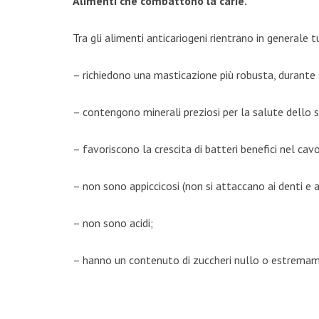
Alimenti che combattono la carie.
Tra gli alimenti anticariogeni rientrano in generale tu
– richiedono una masticazione più robusta, durant
– contengono minerali preziosi per la salute dello 
– favoriscono la crescita di batteri benefici nel cav
– non sono appiccicosi (non si attaccano ai denti e 
– non sono acidi;
– hanno un contenuto di zuccheri nullo o estrema