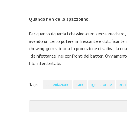
Quando non c
’
è lo spazzolino.
Per quanto riguarda i chewing-gum senza zucchero, qu
avendo un certo potere rinfrescante e dolcificante n
chewing-gum stimola la produzione di saliva, la quale
“disinfettante” nei confronti dei batteri. Ovviamen
filo interdentale.
VIGONZA
Tags:
alimentazione
carie
igiene orale
prev
Tel :
+39 0492 137346
Mobile :
+39 351 939 08 68
Email:
info@studiodentisticofornasiero.it
Indirizzo:
Via Germania, 6/9, 35010, Vigonza (PD)