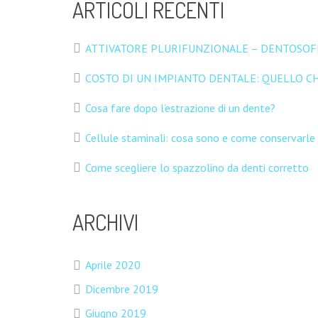
CHI SIAMO
ARTICOLI RECENTI
Pratico l’odontoiatria classica e integrata tutti i gi
ATTIVATORE PLURIFUNZIONALE – DENTOSOFI
un’attenzione particolare alla parte emozionale dei p
COSTO DI UN IMPIANTO DENTALE: QUELLO CH
Cosa fare dopo l’estrazione di un dente?
SEGUICI SU FACEBOOK
Cellule staminali: cosa sono e come conservarle
Come scegliere lo spazzolino da denti corretto
ARCHIVI
Aprile 2020
Dicembre 2019
Giugno 2019