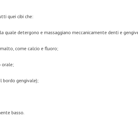
tti quei cibi che:
e la quale detergono e massaggiano meccanicamente denti e gengiv
smalto, come calcio e fluoro;
o orale;
al bordo gengivale);
mente basso.