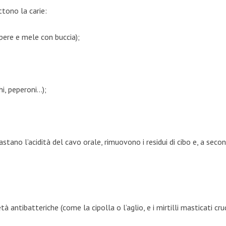
tono la carie:
pere e mele con buccia);
hi, peperoni…);
stano l’acidità del cavo orale, rimuovono i residui di cibo e, a se
 antibatteriche (come la cipolla o l’aglio, e i mirtilli masticati crud