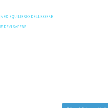
orni nel mio studio di Vigonza con la collaborazione di: implantologo,
A ED EQUILIBRIO DELL’ESSERE
iccoli e grandi pazienti.
E DEVI SAPERE