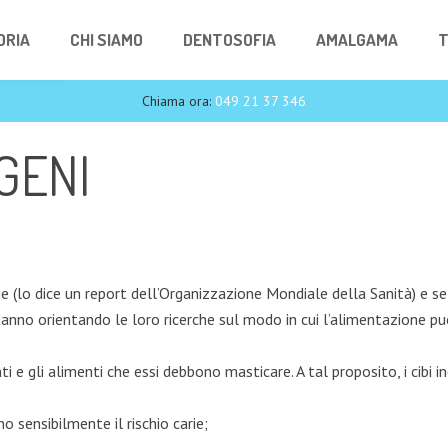
ORIA
CHI SIAMO
DENTOSOFIA
AMALGAMA
T
Chiama ora:
049 21 37 346
GENI
 (lo dice un report dell’Organizzazione Mondiale della Sanità) e se i
nno orientando le loro ricerche sul modo in cui l’alimentazione può 
i e gli alimenti che essi debbono masticare. A tal proposito, i cibi in
o sensibilmente il rischio carie;