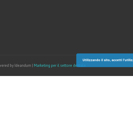
Utilizzando il sito, accetti l'uti
owered by Ideandum |
Marketing per il settore dentale