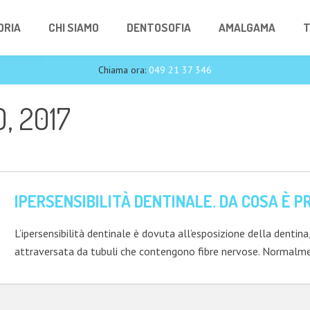
ORIA
CHI SIAMO
DENTOSOFIA
AMALGAMA
T
Chiama ora:
049 21 37 346
, 2017
IPERSENSIBILITÀ DENTINALE. DA COSA È 
L’ipersensibilità dentinale è dovuta all’esposizione della dentin
attraversata da tubuli che contengono fibre nervose. Normal